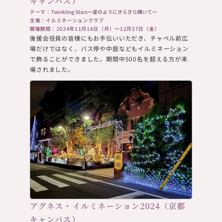
キャンパス）
テーマ：
Twinkling Stars～星のようにきらきら輝いて～
主催：イルミネーションクラブ
開催期間：2024年11月18日（月）～12月27日（金）
後援会役員の皆様にもお手伝いいただき、チャペル前広
場だけではなく、バス停や中庭などもイルミネーション
で飾ることができました。期間中500名を超える方が来
場されました。
アグネス・イルミネーション2024（京都
キャンパス）