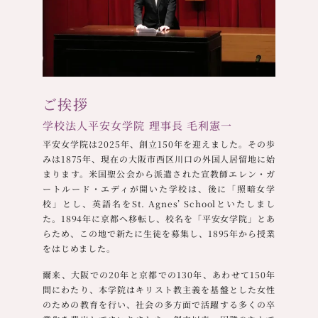
ご挨拶
学校法人平安女学院 理事長 毛利憲一
平安女学院は2025年、創立150年を迎えました。その歩
みは1875年、現在の大阪市西区川口の外国人居留地に始
まります。米国聖公会から派遣された宣教師エレン・ガ
ートルード・エディが開いた学校は、後に「照暗女学
校」とし、英語名をSt. Agnes’ Schoolといたしまし
た。1894年に京都へ移転し、校名を「平安女学院」とあ
らため、この地で新たに生徒を募集し、1895年から授業
をはじめました。
爾来、大阪での20年と京都での130年、あわせて150年
間にわたり、本学院はキリスト教主義を基盤とした女性
のための教育を行い、社会の多方面で活躍する多くの卒