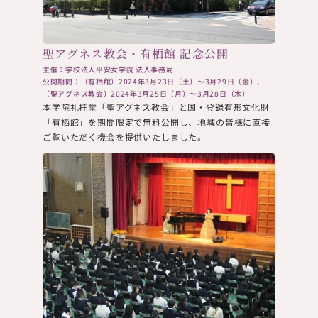
聖アグネス教会・有栖館 記念公開
主催：学校法人平安女学院 法人事務局
公開期間：（有栖館）2024年3月23日（土）～3月29日（金）、
（聖アグネス教会）2024年3月25日（月）～3月28日（木）
本学院礼拝堂「聖アグネス教会」と国・登録有形文化財
「有栖館」を期間限定で無料公開し、地域の皆様に直接
ご覧いただく機会を提供いたしました。​