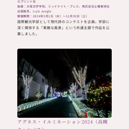
斗プリント社
後援：大阪文学学校、ミッドナイト・プレス、株式会社土曜美術社
出版販売、Lryic Jungle
開催期間：2024年5月1日（水）～11月30日（土）
国際観光学部として現代詩のコンテストを企画。学部に
深く関係する「素敵な風景」という共通主題で作品を公
募しました。
アグネス・イルミネーション2024（高槻