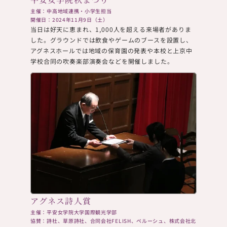
主催：中高地域連携・小学生担当
開催日：2024年11月9日（土）
当日は好天に恵まれ、1,000人を超える来場者がありま
した。グラウンドでは飲食やゲームのブースを設置し、
アグネスホールでは地域の保育園の発表や本校と上京中
学校合同の吹奏楽部演奏会などを開催しました。
アグネス詩人賞
主催：平安女学院大学国際観光学部
協賛：詩杜、草原詩社、合同会社FELISH、ペルーシュ、株式会社北