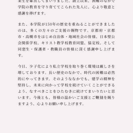
業生を輩出してまいりました。創立以来、困難のなかで
学院の教育を守り育ててこられた先人に、心より敬意と
感謝を捧げます。
また、本学院が150年の歴史を重ねることができました
のは、多くの方々のご支援の賜物です。京都府・京都
市・高槻市をはじめ自治体・地域社会の皆様、日本聖公
会関係学校、キリスト教学校教育同盟、協定校、そして
同窓生・保護者・教職員の皆様に深く感謝申し上げま
す。
今日、少子化により私立学校を取り巻く環境は厳しさを
増しております。長い歴史のなかで、時代の困難は必然
的にやってきます。そのようななかでも、建学の精神を
堅持し、未来に向かって学校を続けていくことができる
よう、なすべきことをひたむきに続けてまいりたいと思
います。今後とも、皆様の温かいご支援とご鞭撻を賜り
ますよう、心よりお願い申し上げます。