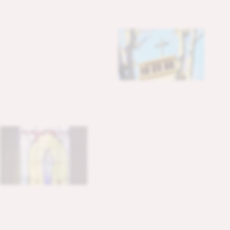
them
wholly-body,
soul
and
spirit.
本
学
院
の
建
学
の
精
神
は
、
大
阪
川
口
居
留
地
で
活
動
し
て
い
た
米
国
聖
公
会
の
ジ
ェ
イ
ム
ズ
・
ハ
ミ
ル
ト
ン
・
ク
イ
ン
ビ
ー
司
祭
が
、
1
8
7
5
（
明
治
8
）
年
3
月
2
0
日
付
で
、
本
国
に
書
き
送
っ
た
手
紙
の
こ
と
ば
が
元
と
な
っ
て
い
る
。
こ
こ
に
見
え
る
こ
と
ば
は
、
学
院
創
立
以
来
の
本
学
院
の
教
育
理
念
を
よ
く
表
現
し
て
い
る
。
「
キ
リ
ス
ト
教
主
義
に
基
づ
く
教
育
」
は
、
現
在
も
平
安
女
学
院
の
教
育
の
柱
で
あ
り
、
学
院
創
立
に
尽
力
し
た
チ
ャ
ニ
ン
グ
・
ム
ー
ア
・
ウ
ィ
リ
ア
ム
ズ
主
教
や
ク
イ
ン
ビ
ー
司
祭
、
ミ
ス
・
エ
レ
ン
・
ガ
ー
ト
ル
ー
ド
・
エ
デ
ィ
ら
、
明
治
初
期
の
宣
教
師
た
ち
の
ス
ピ
リ
ッ
ト
を
受
け
継
ぐ
も
の
で
あ
る
。