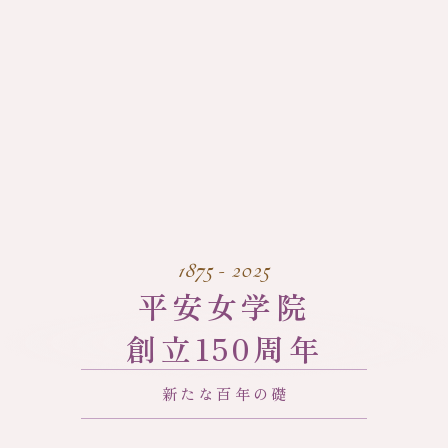
1875 - 2025
平安女学院
創立
15
0周
年
新たな百年の
礎